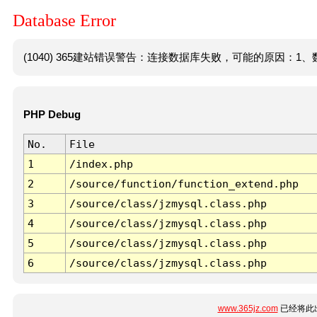
Database Error
(1040) 365建站错误警告：连接数据库失败，可能的原因：1、数
PHP Debug
No.
File
1
/index.php
2
/source/function/function_extend.php
3
/source/class/jzmysql.class.php
4
/source/class/jzmysql.class.php
5
/source/class/jzmysql.class.php
6
/source/class/jzmysql.class.php
www.365jz.com
已经将此