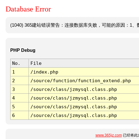
Database Error
(1040) 365建站错误警告：连接数据库失败，可能的原因：1、数
PHP Debug
No.
File
1
/index.php
2
/source/function/function_extend.php
3
/source/class/jzmysql.class.php
4
/source/class/jzmysql.class.php
5
/source/class/jzmysql.class.php
6
/source/class/jzmysql.class.php
www.365jz.com
已经将此