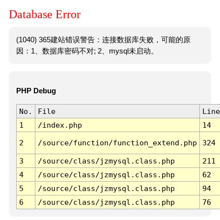
Database Error
(1040) 365建站错误警告：连接数据库失败，可能的原
因：1、数据库密码不对; 2、mysql未启动。
PHP Debug
No.
File
Line
1
/index.php
14
2
/source/function/function_extend.php
324
3
/source/class/jzmysql.class.php
211
4
/source/class/jzmysql.class.php
62
5
/source/class/jzmysql.class.php
94
6
/source/class/jzmysql.class.php
76