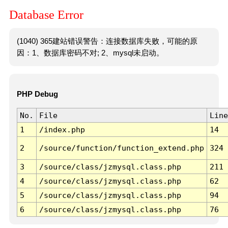
Database Error
(1040) 365建站错误警告：连接数据库失败，可能的原
因：1、数据库密码不对; 2、mysql未启动。
PHP Debug
No.
File
Line
1
/index.php
14
2
/source/function/function_extend.php
324
3
/source/class/jzmysql.class.php
211
4
/source/class/jzmysql.class.php
62
5
/source/class/jzmysql.class.php
94
6
/source/class/jzmysql.class.php
76