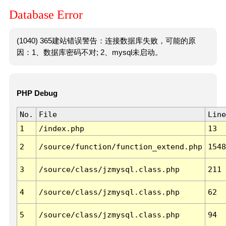
Database Error
(1040) 365建站错误警告：连接数据库失败，可能的原
因：1、数据库密码不对; 2、mysql未启动。
PHP Debug
No.
File
Line
1
/index.php
13
2
/source/function/function_extend.php
1548
3
/source/class/jzmysql.class.php
211
4
/source/class/jzmysql.class.php
62
5
/source/class/jzmysql.class.php
94